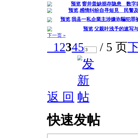
预览
窨井盖缺损存隐患 数字
预览
感情纠纷自寻短見 民警
预览
我县一私企業主涉嫌诈騙犯罪
预览
父親叶浅予的速写
下一页 »
1
2
3
4
5
/ 5 页
返 回
快速发帖