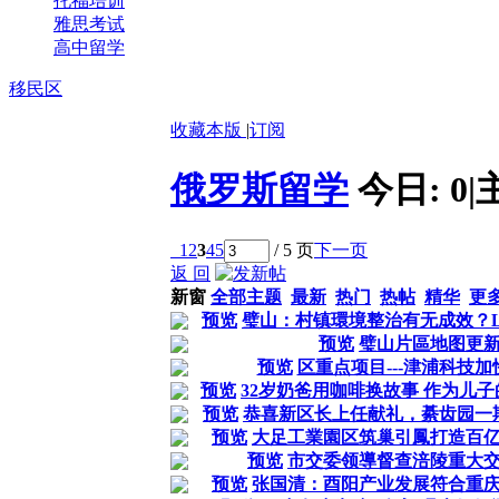
托福培训
雅思考试
高中留学
移民区
收藏本版
|
订阅
俄罗斯留学
今日:
0
|
1
2
3
4
5
/ 5 页
下一页
返 回
新窗
全部主题
最新
热门
热帖
精华
更
预览
璧山：村镇環境整治有无成效？L
预览
璧山片區地图更
预览
区重点项目---津浦科技
预览
32岁奶爸用咖啡换故事 作为儿
预览
恭喜新区长上任献礼，綦齿园一
预览
大足工業園区筑巢引鳳打造百
预览
市交委领導督查涪陵重大
预览
张国清：酉阳产业发展符合重