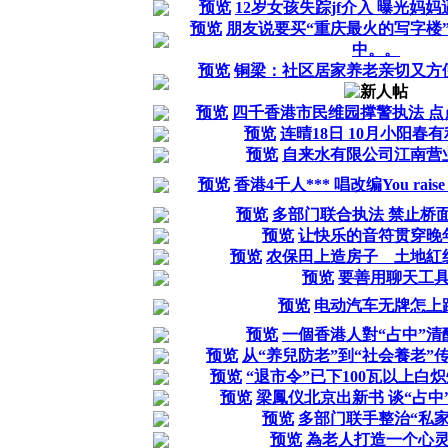
预览
12岁女孩失踪jf介入 曝光妈
预览
朋友说要买“重庆最火的写字楼
中。。
预览
铜梁：社区居家养老亲切又方
预览
四千香港市民维园撑警执法 点
预览
连晴18日 10月小阳春
预览
自来水有限公司江南营
预览
香港4千人*** 唱改编You rais
预览
多部门联合执法 禁止桥
预览
让快乐的音符贯穿晚
预览
农保田上造房子 土地紅线
预览
要善用聊天工
预览
电动汽车无牌怎上
预览
一個香港人對“占中”清
预览
从“养兒防老”到“社会養老”
预览
“退市令”已下100瓦以上白
预览
梁鳳仪北京出新书 谈“占中
预览
多部门联手整治“私家
预览
為老人打造一个心