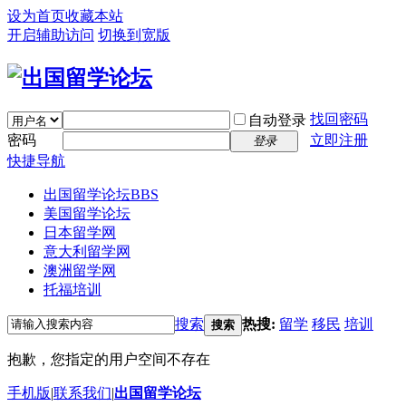
设为首页
收藏本站
开启辅助访问
切换到宽版
找回密码
自动登录
密码
立即注册
登录
快捷导航
出国留学论坛
BBS
美国留学论坛
日本留学网
意大利留学网
澳洲留学网
托福培训
搜索
热搜:
留学
移民
培训
搜索
抱歉，您指定的用户空间不存在
手机版
|
联系我们
|
出国留学论坛