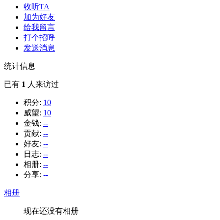
收听TA
加为好友
给我留言
打个招呼
发送消息
统计信息
已有
1
人来访过
积分:
10
威望:
10
金钱:
--
贡献:
--
好友:
--
日志:
--
相册:
--
分享:
--
相册
现在还没有相册