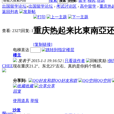
搜索
热搜:
留学
移民
培训
搜索
出国留学论坛
»
出国留学论坛
›
考试讨论区
›
高中留学
›
重庆热
返回列表
重庆热起来比東南亞
查看:
2327
|
回复:
1
[复制链接]
电梯直达
楼主
发表于 2015-1-1 19:16:52
|
只看该作者
|
倒
CHEE
现在重庆21.2°。东北25°左右。真的是你妈个怪相。
分享到:
QQ好友和群
QQ空间
收藏
分享
回复
使用道具
举报
沙发
啊sam