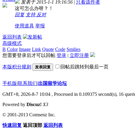
发表于 2015-1-1 19:16:56
|
只看该作者
这可怎么办呀？！
回复
支持
反对
使用道具
举报
返回列表
高级模式
B
Color
Image
Link
Quote
Code
Smilies
您需要登录后才可以回帖
登录
|
立即注册
本版积分规则
回帖后跳转到最后一页
发表回复
手机版
|
联系我们
|
出国留学论坛
GMT+8, 2026-8-7 10:04
, Processed in 0.109375 second(s), 16 querie
Powered by
Discuz!
X3
© 2001-2013 Comsenz Inc.
快速回复
返回顶部
返回列表