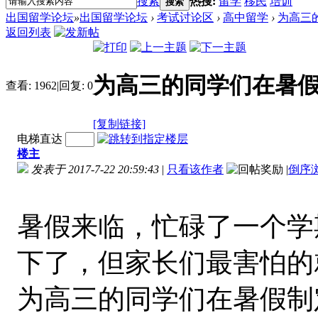
搜索
热搜:
留学
移民
培训
搜索
出国留学论坛
»
出国留学论坛
›
考试讨论区
›
高中留学
›
为高三
返回列表
为高三的同学们在暑
查看:
1962
|
回复:
0
[复制链接]
电梯直达
楼主
发表于 2017-7-22 20:59:43
|
只看该作者
|
倒序
暑假来临，忙碌了一个学
下了，但家长们最害怕的
为高三的同学们在暑假制